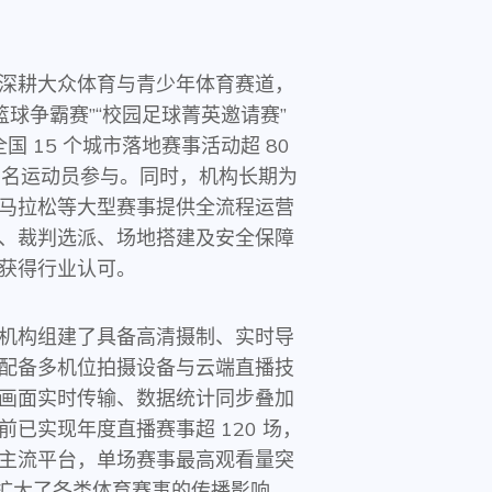
深耕大众体育与青少年体育赛道，
篮球争霸赛”“校园足球菁英邀请赛”
全国 15 个城市落地赛事活动超 80
 万名运动员参与。同时，机构长期为
马拉松等大型赛事提供全流程运营
、裁判选派、场地搭建及安全保障
获得行业认可。
机构组建了具备高清摄制、实时导
配备多机位拍摄设备与云端直播技
画面实时传输、数据统计同步叠加
已实现年度直播赛事超 120 场，
主流平台，单场赛事最高观看量突
效扩大了各类体育赛事的传播影响