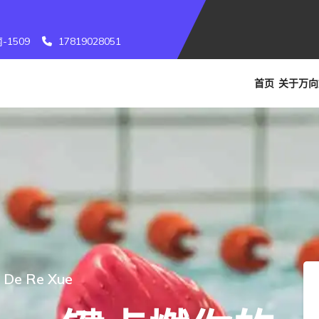
1509
17819028051
首页
关于
万向
i De Re Xue