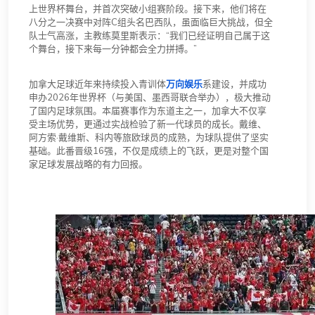
上世界杯舞台，并首次突破小组赛阶段。接下来，他们将在
八分之一决赛中对阵C组头名巴西队，虽面临巨大挑战，但全
队士气高涨，主教练莫里斯表示：“我们已经证明自己属于这
个舞台，接下来每一分钟都会全力拼搏。”
加拿大足球近年来持续投入青训体
万向娱乐
系建设，并成功
申办2026年世界杯（与美国、墨西哥联合举办），极大推动
了国内足球氛围。本届赛事作为东道主之一，加拿大不仅享
受主场优势，更通过实战检验了新一代球员的成长。戴维、
阿方索·戴维斯、科内等旅欧球员的成熟，为球队提供了坚实
基础。此番晋级16强，不仅是成绩上的飞跃，更是对整个国
家足球发展战略的有力回报。