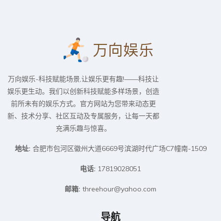
万向娱乐-科技赋能场景,让娱乐更有趣!——科技让
娱乐更生动。我们以创新科技赋能多样场景，创造
前所未有的娱乐方式。官方网站为您带来动态更
新、技术分享、社区互动及专属服务，让每一天都
充满乐趣与惊喜。
地址:
合肥市包河区徽州大道6669号滨湖时代广场C7幢南-1509
电话:
17819028051
邮箱:
threehour@yahoo.com
导航