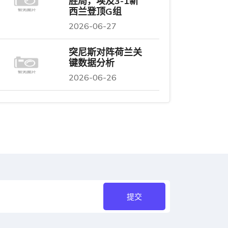
胜局，埃及3-1新
西兰登顶G组
2026-06-27
突尼斯对阵荷兰关
键数据分析
2026-06-26
提交