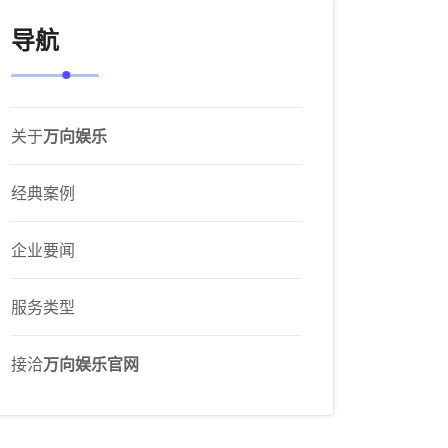
导航
关于
万向娱乐
经典案例
企业要闻
服务类型
接洽
万向娱乐官网