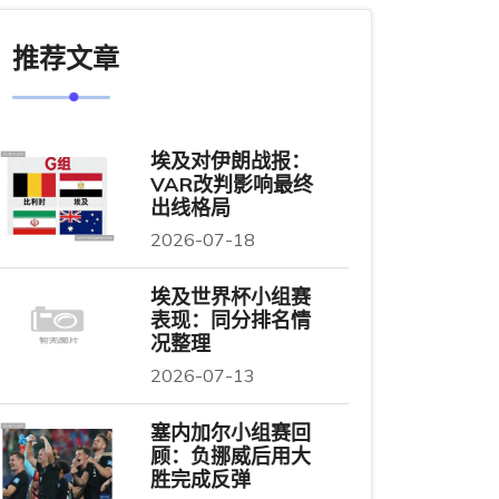
推荐文章
埃及对伊朗战报：
VAR改判影响最终
出线格局
2026-07-18
埃及世界杯小组赛
表现：同分排名情
况整理
2026-07-13
塞内加尔小组赛回
顾：负挪威后用大
胜完成反弹