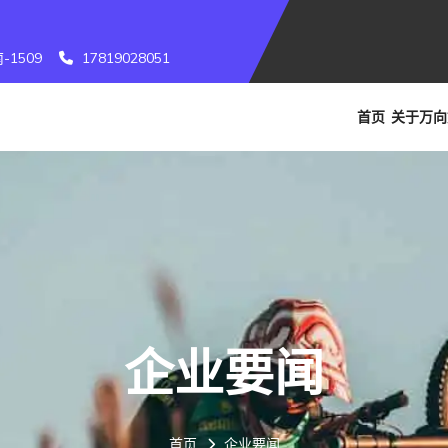
1509
17819028051
首页
关于
万向
企业要闻
首页
企业要闻