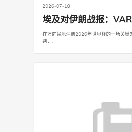
2026-07-18
埃及对伊朗战报：VA
在万向娱乐注册2026年世界杯的一场关键
判，...