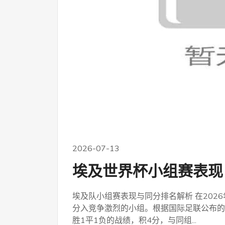
2026-07-13
埃及世界杯小组赛表现
埃及队小组赛表现与同分排名解析 在202
分入竞争激烈的小组。根据国际足联公布的
胜1平1负的战绩，积4分，与同组...