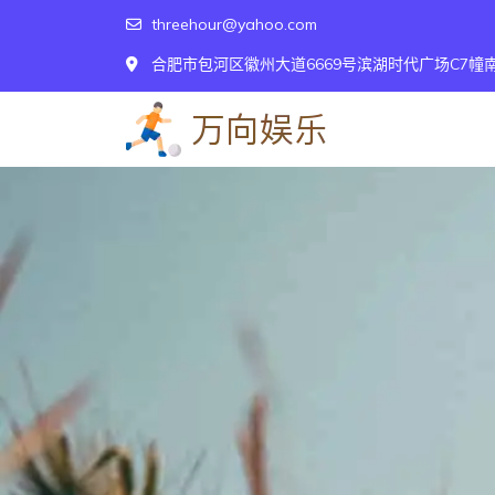
threehour@yahoo.com
合肥市包河区徽州大道6669号滨湖时代广场C7幢南-