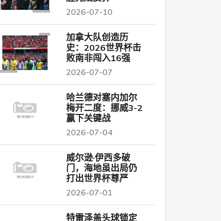
2026-07-10
加拿大队创造历
史：2026世界杯击
败南非闯入16强
2026-07-07
哈兰德对塞内加尔
梅开二度：挪威3-2
赢下关键战
2026-07-04
威尔逊·伊西多破
门，海地虽出局仍
打出世界杯尊严
2026-07-01
特雷泽盖头球锁定