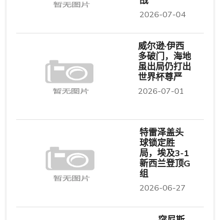
战
2026-07-04
威尔逊·伊西
多破门，海地
虽出局仍打出
世界杯尊严
2026-07-01
特雷泽盖头
球锁定胜
局，埃及3-1
新西兰登顶G
组
2026-06-27
突尼斯