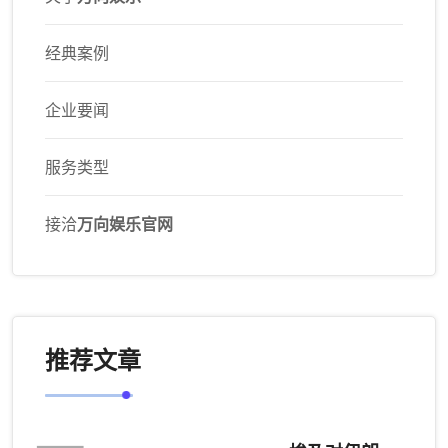
经典案例
企业要闻
服务类型
接洽
万向娱乐官网
推荐文章