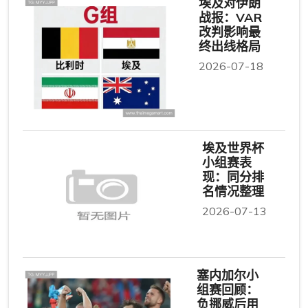
埃及对伊朗
战报：VAR
改判影响最
终出线格局
2026-07-18
埃及世界杯
小组赛表
现：同分排
名情况整理
2026-07-13
塞内加尔小
组赛回顾：
负挪威后用