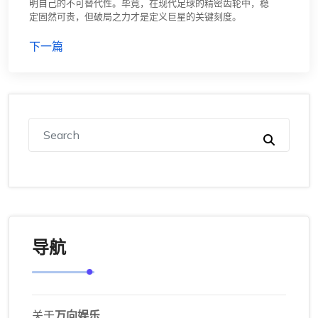
明自己的不可替代性。毕竟，在现代足球的精密齿轮中，稳
定固然可贵，但破局之力才是定义巨星的关键刻度。
下一篇
导航
关于
万向娱乐