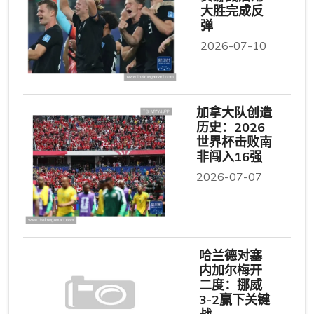
大胜完成反
弹
2026-07-10
加拿大队创造
历史：2026
世界杯击败南
非闯入16强
2026-07-07
哈兰德对塞
内加尔梅开
二度：挪威
3-2赢下关键