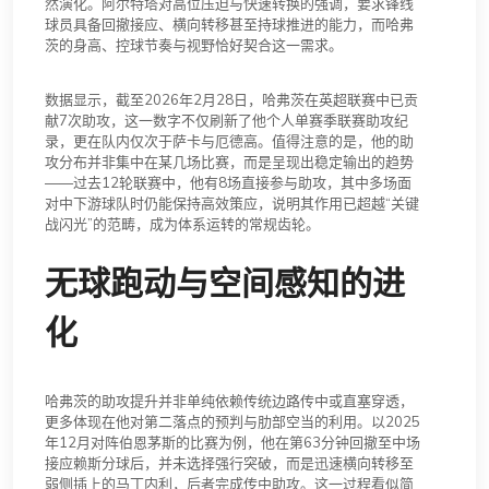
然演化。阿尔特塔对高位压迫与快速转换的强调，要求锋线
球员具备回撤接应、横向转移甚至持球推进的能力，而哈弗
茨的身高、控球节奏与视野恰好契合这一需求。
数据显示，截至2026年2月28日，哈弗茨在英超联赛中已贡
献7次助攻，这一数字不仅刷新了他个人单赛季联赛助攻纪
录，更在队内仅次于萨卡与厄德高。值得注意的是，他的助
攻分布并非集中在某几场比赛，而是呈现出稳定输出的趋势
——过去12轮联赛中，他有8场直接参与助攻，其中多场面
对中下游球队时仍能保持高效策应，说明其作用已超越“关键
战闪光”的范畴，成为体系运转的常规齿轮。
无球跑动与空间感知的进
化
哈弗茨的助攻提升并非单纯依赖传统边路传中或直塞穿透，
更多体现在他对第二落点的预判与肋部空当的利用。以2025
年12月对阵伯恩茅斯的比赛为例，他在第63分钟回撤至中场
接应赖斯分球后，并未选择强行突破，而是迅速横向转移至
弱侧插上的马丁内利，后者完成传中助攻。这一过程看似简