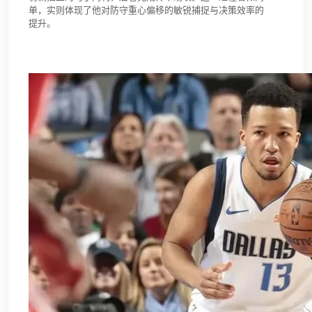
单，实则体现了他对防守重心偏移的敏锐捕捉与决策效率的
提升。