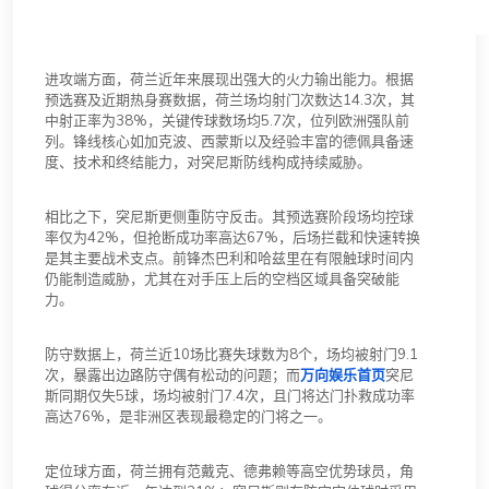
进攻端方面，荷兰近年来展现出强大的火力输出能力。根据
预选赛及近期热身赛数据，荷兰场均射门次数达14.3次，其
中射正率为38%，关键传球数场均5.7次，位列欧洲强队前
列。锋线核心如加克波、西蒙斯以及经验丰富的德佩具备速
度、技术和终结能力，对突尼斯防线构成持续威胁。
相比之下，突尼斯更侧重防守反击。其预选赛阶段场均控球
率仅为42%，但抢断成功率高达67%，后场拦截和快速转换
是其主要战术支点。前锋杰巴利和哈兹里在有限触球时间内
仍能制造威胁，尤其在对手压上后的空档区域具备突破能
力。
防守数据上，荷兰近10场比赛失球数为8个，场均被射门9.1
次，暴露出边路防守偶有松动的问题；而
万向娱乐首页
突尼
斯同期仅失5球，场均被射门7.4次，且门将达门扑救成功率
高达76%，是非洲区表现最稳定的门将之一。
定位球方面，荷兰拥有范戴克、德弗赖等高空优势球员，角