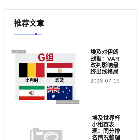
推荐文章
埃及对伊朗
战报：VAR
改判影响最
终出线格局
2026-07-18
埃及世界杯
小组赛表
现：同分排
名情况整理