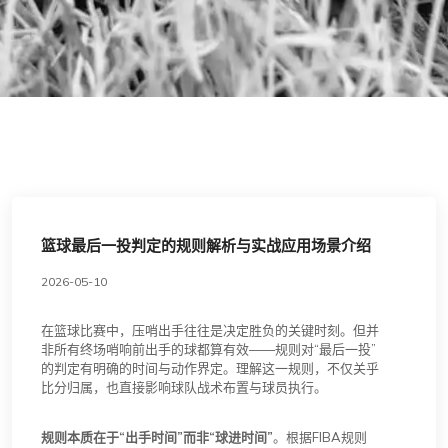
篮球最后一投判定的规则解析与实战应用场景介绍
2026-05-10
在篮球比赛中，压哨出手往往是决定胜负的关键时刻。但并
非所有终场哨响前出手的球都算有效——规则对“最后一投”
的判定有明确的时间与动作界定。理解这一规则，不仅关乎
比分归属，也直接影响球队战术布置与球员执行。
规则本质在于“出手时间”而非“球进时间”
。根据FIBA规则