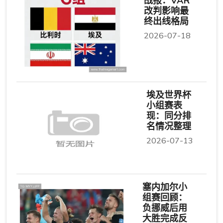
战报：VAR
改判影响最
终出线格局
2026-07-18
埃及世界杯
小组赛表
现：同分排
名情况整理
2026-07-13
塞内加尔小
组赛回顾：
负挪威后用
大胜完成反