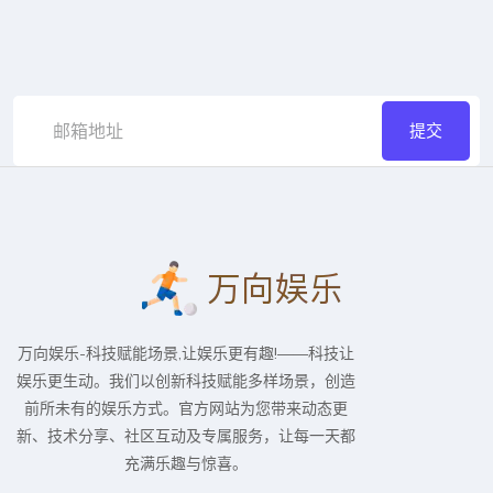
提交
万向娱乐-科技赋能场景,让娱乐更有趣!——科技让
娱乐更生动。我们以创新科技赋能多样场景，创造
前所未有的娱乐方式。官方网站为您带来动态更
新、技术分享、社区互动及专属服务，让每一天都
充满乐趣与惊喜。