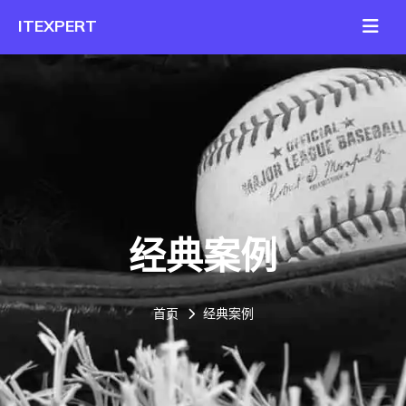
经典案例
首页
经典案例