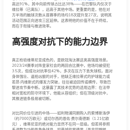
高达91%，其中向前传球占比达38%——在巴黎队内仅次于
维拉蒂（已离队），远高于其他中场。更重要的是，他在对
方半场的触球次数从首赛季的场均18次提升至27次，说明其
活动范围正向进攻三区延伸。这表明他的价值不在于终结，
而在于衔接与推进效率。
高强度对抗下的能力边界
真正检验维蒂尼亚成色的，是欧冠淘汰赛这类高强度场景。
2023/24赛季对阵皇家社会的两回合比赛中，他场均被侵犯
3.5次，但成功对抗率仅42%，多次在压力下丢失球权。面对
身体强壮、逼抢凶狠的对手，他缺乏维拉蒂式的护球能力或
若昂·内维斯式的爆发力突破，往往被迫回传或横传，导致巴
黎进攻节奏中断。这暴露了其技术优势的适用边界：在法甲
相对宽松的防守环境下，他能从容组织；但在顶级对抗中，
其推进链条极易被切断。
对比同价位引进的中场——如利物浦同期购入的索博斯洛伊
（约7000万欧元）或切尔西的恩佐·费尔南德斯（1.21亿欧
元），维蒂尼亚的绝对能力显然不在同一层级。但若将参照
系调整为功能性角色球员，如曼城的罗德里（虽非同期转