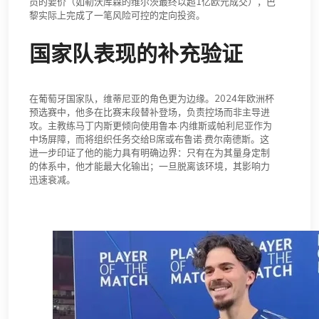
员的要价（如勒沃库森的维尔茨最终以超1亿欧元成交），巴
黎实际上完成了一笔风险可控的定向投资。
国家队表现的补充验证
在葡萄牙国家队，维蒂尼亚的角色更为边缘。2024年欧洲杯
预选赛中，他多在比赛末段替补登场，负责控场而非主导进
攻。主教练马丁内斯更倾向使用鲁本·内维斯或帕利尼亚作为
中场屏障，而将组织任务交给B席或布鲁诺·费尔南德斯。这
进一步印证了他的能力具有明确边界：只有在为其量身定制
的体系中，他才能最大化输出；一旦脱离该环境，其影响力
迅速衰减。