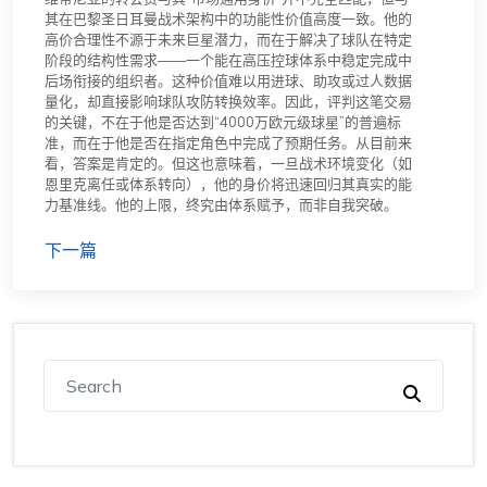
其在巴黎圣日耳曼战术架构中的功能性价值高度一致。他的
高价合理性不源于未来巨星潜力，而在于解决了球队在特定
阶段的结构性需求——一个能在高压控球体系中稳定完成中
后场衔接的组织者。这种价值难以用进球、助攻或过人数据
量化，却直接影响球队攻防转换效率。因此，评判这笔交易
的关键，不在于他是否达到“4000万欧元级球星”的普遍标
准，而在于他是否在指定角色中完成了预期任务。从目前来
看，答案是肯定的。但这也意味着，一旦战术环境变化（如
恩里克离任或体系转向），他的身价将迅速回归其真实的能
力基准线。他的上限，终究由体系赋予，而非自我突破。
下一篇