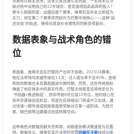
汰赛有过稳定出场，这笔交易迅速引发质疑：一名尚未在顶
级对抗中证明自己的22岁球员，是否值得如此高昂的投入？
更令人困惑的是，加盟后首个赛季，维蒂尼亚并未立即成为
主力，却在第二个赛季突然跃升为巴黎中场核心——这种“延
迟兑现”的轨迹，使得对其身价合理性的判断变得复杂。
数据表象与战术角色的错
位
表面看，维蒂尼亚在巴黎的产出并不惊艳。2023/24赛季，
他在法甲场均关键传球仅1.1次，过人成功率不足40%，进球
和助攻数据也未显著超越波尔图时期。然而，这些传统指标
掩盖了他在体系中的真实作用。巴黎主帅恩里克将他定位为
“节拍器+推进枢纽”，而非传统8号位或10号位。他的核心任
务并非直接创造机会，而是在后场接应门将或中卫出球，通
过快速一脚传递或短距离盘带突破对方第一道防线，为登贝
莱、姆巴佩等边路爆点创造转换空间。
这种角色对数据贡献天然有限，却极度依赖决策速度与位置
感。数据显示，维蒂尼亚在法甲的传
万向娱乐注册
球成功率