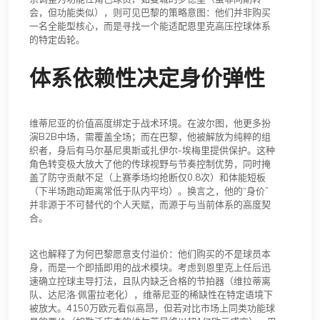
会，但功能类似），则可见巴黎的策略意图：他们并非购买
一名全能型核心，而是寻找一个能适配恩里克高压控球体系
的特定齿轮。
体系依赖性决定身价弹性
维蒂尼亚的价值高度绑定于战术环境。在波尔图，他更多扮
演B2B中场，需覆盖全场；而在巴黎，他被解放为纯粹的组
织者，身后有马尔基尼奥斯或扎伊尔-埃梅里提供保护。这种
角色转变极大放大了他的传球视野与节奏控制优势，同时掩
盖了防守贡献不足（上赛季场均抢断仅0.8次）和体能短板
（下半场跑动距离常低于队内平均）。换言之，他的“身价”
并非源于不可替代的个人天赋，而源于与当前体系的高度契
合。
这也解释了为何巴黎愿意支付溢价：他们购买的不是球员本
身，而是一个即插即用的战术模块。考虑到恩里克上任后迅
速确立控球主导打法，且队内缺乏合格的节拍器（维拉蒂离
队、达尼洛·佩雷拉老化），维蒂尼亚的稀缺性在特定语境下
被放大。4150万欧元看似高昂，但若对比市场上同类功能球