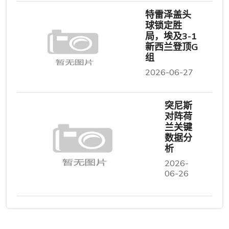
特雷泽盖头
球锁定胜
局，埃及3-1
新西兰登顶G
组
2026-06-27
突尼斯
对阵荷
兰关键
数据分
析
2026-
06-26