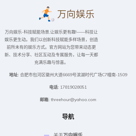
万向娱乐-科技赋能场景,让娱乐更有趣!——科技让
娱乐更生动。我们以创新科技赋能多样场景，创造
前所未有的娱乐方式。官方网站为您带来动态更
新、技术分享、社区互动及专属服务，让每一天都
充满乐趣与惊喜。
地址:
合肥市包河区徽州大道6669号滨湖时代广场C7幢南-1509
电话:
17819028051
邮箱:
threehour@yahoo.com
导航
关于
万向娱乐