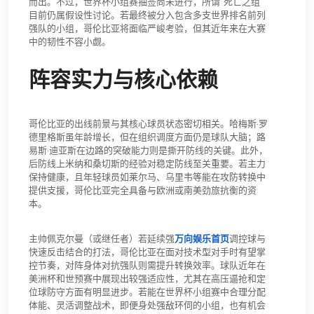
而出。不过，世界杯小组赛抽签尚未进行，所谓“死亡之组”
目前仍属假设性讨论。若最终被分入包含多支世界排名前列
强队的小组，哥伦比亚将面临严峻考验，但其近年来在大赛
中的韧性不容小觑。
阵容实力与核心依赖
哥伦比亚的出线前景与其核心球员状态密切相关。哈梅斯·罗
德里格斯虽年龄增长，但在组织调度方面仍是球队大脑；路
易斯·迪亚斯在边路的突破能力则是撕开防线的关键。此外，
后防线上米纳和桑切斯的经验对稳定防线至关重要。若主力
保持健康，且年轻球员如莱尔马、乌里韦等能在攻防转换中
提供支援，哥伦比亚完全具备与欧洲或南美劲旅抗衡的资
本。
主帅佩克尔曼（或继任者）若延续强
万向娱乐首页
调控球与
快速反击结合的打法，哥伦比亚在面对技术型对手时有望掌
控节奏，对阵身体对抗强队则需提升转换效率。球队近年在
美洲杯和世预赛中展现出较强适应性，尤其在高压逼抢和定
位球防守方面有明显进步。若能在世界杯小组赛中合理分配
体能、灵活调整战术，即便身处强敌环伺的小组，也有机会