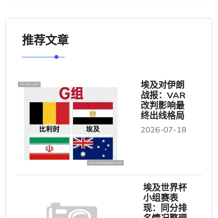
推荐文章
埃及对伊朗
战报：VAR
改判影响最
终出线格局
2026-07-18
埃及世界杯
小组赛表
现：同分排