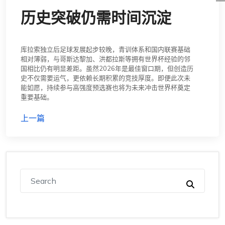
历史突破仍需时间沉淀
库拉索独立后足球发展起步较晚，青训体系和国内联赛基础
相对薄弱，与哥斯达黎加、洪都拉斯等拥有世界杯经验的邻
国相比仍有明显差距。虽然2026年是最佳窗口期，但创造历
史不仅需要运气，更依赖长期积累的竞技厚度。即便此次未
能如愿，持续参与高强度预选赛也将为未来冲击世界杯奠定
重要基础。
上一篇