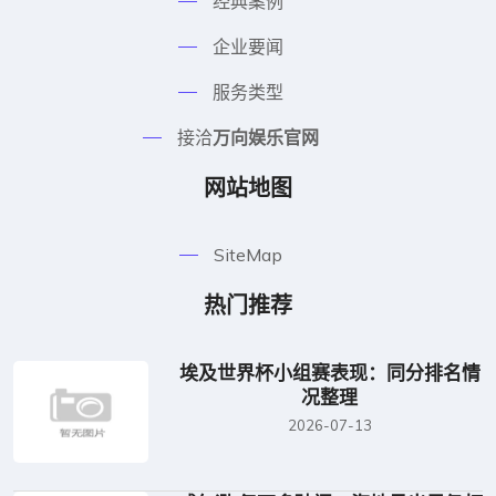
经典案例
企业要闻
服务类型
接洽
万向娱乐官网
网站地图
SiteMap
热门推荐
埃及世界杯小组赛表现：同分排名情
况整理
2026-07-13