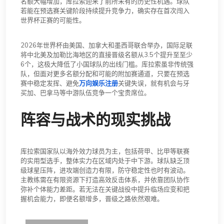
名额大幅增加，库拉索迎来了前所未有的历史性机遇。球队
若能在预选赛关键阶段持续提升竞争力，确实存在首次闯入
世界杯正赛的可能性。
2026年世界杯由美国、加拿大和墨西哥联合举办，国际足联
将中北美及加勒比海地区的直接晋级名额从3.5个提升至至少
6个，这极大降低了小国球队的出线门槛。库拉索虽非传统强
队，但面对更多名额分配和可能的附加赛通道，只要在预选
赛中稳定发挥、避免
万向娱乐注册
关键失误，就有机会与牙
买加、巴拿马等中游队伍竞争一个宝贵席位。
阵容与战术的现实挑战
库拉索国家队以海外效力球员为主，包括荷甲、比甲等联赛
的实用型选手，整体实力在区域内处于中下游。球队缺乏顶
级球星压阵，进攻端创造力有限，防守稳定性也时有波动。
主教练需在有限资源下打造高效反击体系，并依靠团队协作
弥补个体能力差距。若无法在关键战役中提升临场应变和把
握机会能力，即便名额增多，晋级之路依然艰难。