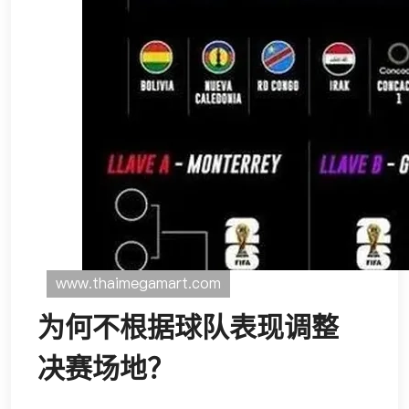
为何不根据球队表现调整
决赛场地？