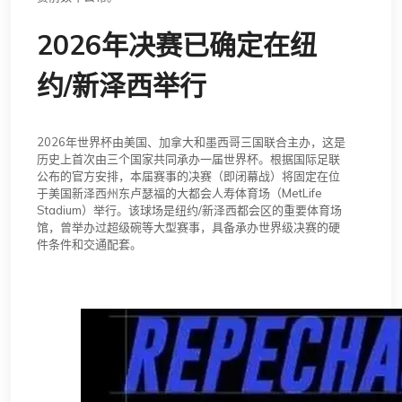
2026年决赛已确定在纽
约/新泽西举行
2026年世界杯由美国、加拿大和墨西哥三国联合主办，这是
历史上首次由三个国家共同承办一届世界杯。根据国际足联
公布的官方安排，本届赛事的决赛（即闭幕战）将固定在位
于美国新泽西州东卢瑟福的大都会人寿体育场（MetLife
Stadium）举行。该球场是纽约/新泽西都会区的重要体育场
馆，曾举办过超级碗等大型赛事，具备承办世界级决赛的硬
件条件和交通配套。