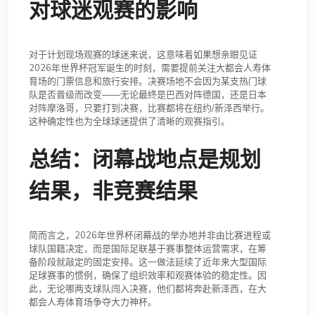
对球迷观赛的影响
对于计划现场观赛的球迷来说，这意味着如果想亲眼见证
2026年世界杯冠军诞生的时刻，需要提前关注大都会人寿体
育场的门票信息和旅行安排。决赛场地不会因为某支热门球
队是否晋级而改变——无论最终是巴西对阵德国，还是日本
对阵摩洛哥，只要打到决赛，比赛都将在纽约/新泽西举行。
这种确定性也为全球球迷提供了清晰的观赛指引。
总结：闭幕战地点是规划
结果，非竞赛结果
简而言之，2026年世界杯闭幕战的举办地并非由比赛进程或
球队国籍决定，而是国际足联基于赛事整体运营需求，在筹
备阶段就敲定的固定安排。这一做法延续了近年来大型国际
足球赛事的惯例，确保了组织效率和观赛体验的稳定性。因
此，无论哪两支球队闯入决赛，他们都将奔赴新泽西，在大
都会人寿体育场争夺大力神杯。