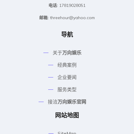
电话:
17819028051
邮箱:
threehour@yahoo.com
导航
关于
万向娱乐
经典案例
企业要闻
服务类型
接洽
万向娱乐官网
网站地图
SiteMap