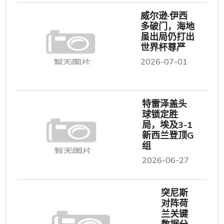
威尔逊·伊西
多破门，海地
虽出局仍打出
世界杯尊严
2026-07-01
特雷泽盖头
球锁定胜
局，埃及3-1
新西兰登顶G
组
2026-06-27
突尼斯
对阵荷
兰关键