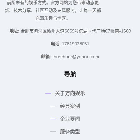
前所未有的娱乐方式。官方网站为您带来动态更
新、技术分享、社区互动及专属服务，让每一天都
充满乐趣与惊喜。
地址:
合肥市包河区徽州大道6669号滨湖时代广场C7幢南-1509
电话:
17819028051
邮箱:
threehour@yahoo.com
导航
关于
万向娱乐
经典案例
企业要闻
服务类型