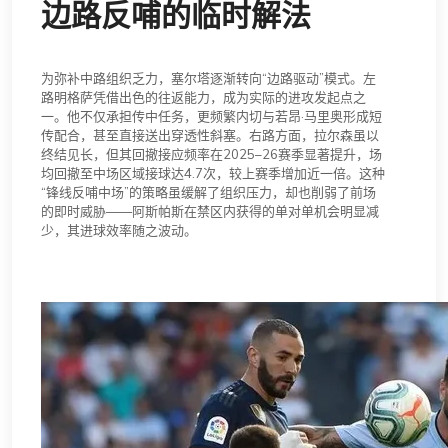
边路反哺的临时解法
为弥补中路组织乏力，塞尔塔逐渐转向“边路驱动”模式。左
路明格萨凭借出色的往返能力，成为实际的进攻发起点之
一。他不仅承担传中任务，更频繁内切与若昂·马里奥形成短
传配合，甚至直接送出穿透性斜塞。右路方面，拉尔森虽以
终结见长，但其回撤接应频率在2025–26赛季显著提升，场
均回撤至中场区域接球达4.7次，较上赛季增加近一倍。这种
“锋线反哺中场”的策略虽缓解了组织压力，却也削弱了前场
的即时威胁——阿斯帕斯在禁区内获得的单对单机会明显减
少，其进球效率随之波动。