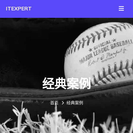
经典案例
首页
经典案例