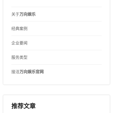
关于
万向娱乐
经典案例
企业要闻
服务类型
接洽
万向娱乐官网
推荐文章