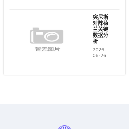
突尼斯
对阵荷
兰关键
数据分
析
2026-
06-26