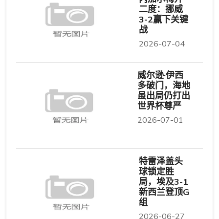
二度：挪威
3-2赢下关键
战
2026-07-04
威尔逊·伊西
多破门，海地
虽出局仍打出
世界杯尊严
2026-07-01
特雷泽盖头
球锁定胜
局，埃及3-1
新西兰登顶G
组
2026-06-27