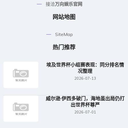
接洽
万向娱乐官网
网站地图
SiteMap
热门推荐
埃及世界杯小组赛表现：同分排名情
况整理
2026-07-13
威尔逊·伊西多破门，海地虽出局仍打
出世界杯尊严
2026-07-01