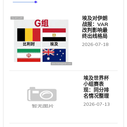
埃及对伊朗
战报：VAR
改判影响最
终出线格局
2026-07-18
埃及世界杯
小组赛表
现：同分排
名情况整理
2026-07-13