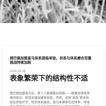
姆巴佩加盟皇马体系面临考验，状态与体系磨合双重
挑战持续加剧
2026-03-28
表象繁荣下的结构性不适
姆巴佩加盟皇马后，其个人数据看似亮眼——联赛进球效率
维持高位，欧冠关键战屡有斩获。然而，这种“高效”更多体
现在终结环节，而非体系融合。皇马本赛季在控球率、传球