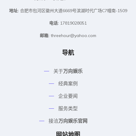
地址:
合肥市包河区徽州大道6669号滨湖时代广场C7幢南-1509
电话:
17819028051
邮箱:
threehour@yahoo.com
导航
关于
万向娱乐
经典案例
企业要闻
服务类型
接洽
万向娱乐官网
网站地图