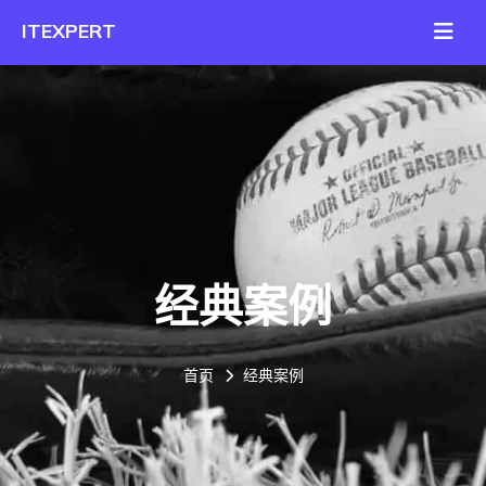
经典案例
首页
经典案例