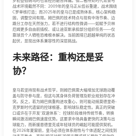
罗初登伯纳乌时也曾经历磨合阵痛。但二者所处时代背景与
战术环境截然不同：2009年的皇马正从低谷重建，战术围绕
C罗单核打造；而2025年的皇马已是成熟体系，核心架构稳
固，调整空间有限。姆巴佩的技术特点与现有中场节奏、边
路分工存在天然张力，若不进行结构性微调——如赋予贝林
厄姆更多自由前插权、或让迪亚斯承担部分组织任务——仅
靠球员个人牺牲恐难根本解决。当前困境已超越单纯的状态
起伏，显现出体系兼容性的深层挑战。
未来路径：重构还是妥
协？
皇马若坚持现有战术哲学，则姆巴佩需大幅增加无球跑动覆
盖与防守参与度，但这与其身体负荷管理及职业规划存在冲
突。反之，若为姆巴佩重构进攻重心，则可能动摇莫德里奇-
克罗斯时代遗留的控球根基，影响球队稳定性。真正的突破
口或许在于开发“双速体系”：控球阶段维持传统节奏，转换
瞬间激活姆巴佩速度优势。这要求中场具备更快的决策与出
球能力，而新援恩德里克或年轻球员的崛起可能提供契机。
在2026年夏窗前，皇马必须在体系刚性与个体适配之间找到