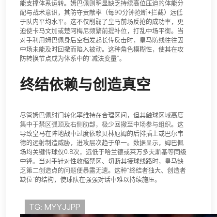
能支撑体系运转。姆巴佩则明显缺乏持续高位压迫的体能分
配与战术意识，其防守贡献率（每90分钟抢断+拦截）远低
于队内平均水平。这不仅削弱了皇马前场反抢的成功率，更
迫使卡马文加或楚阿梅尼频繁前提补位，打乱中场平衡。当
对手利用姆巴佩身后空档发起长传反击时，皇马防线往往因
中场未能及时回撤而陷入被动。这种角色模糊性，使其在攻
防转换节点成为体系中的“减法变量”。
终结依赖与创造真空
尽管姆巴佩射门转化率维持在合理区间，但其触球区域高度
集中于禁区弧顶及右侧肋部，极少回撤至中场参与组织。这
导致皇马在阵地战中过度依赖贝林厄姆的后排插上或巴尔韦
德的远射制造威胁，进攻层次趋于单一。数据显示，姆巴佩
场均关键传球仅0.8次，远低于哈兰德或莱万多夫斯基等同级
中锋。当对手针对性收缩禁区、切断其接球线路时，皇马缺
乏第二创造点的问题便暴露无遗。这种“终结者独大、创造者
缺位”的结构，使球队在强强对话中难以持续施压。