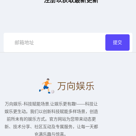
注册以获取最新更新
提交
万向娱乐-科技赋能场景,让娱乐更有趣!——科技让
娱乐更生动。我们以创新科技赋能多样场景，创造
前所未有的娱乐方式。官方网站为您带来动态更
新、技术分享、社区互动及专属服务，让每一天都
充满乐趣与惊喜。