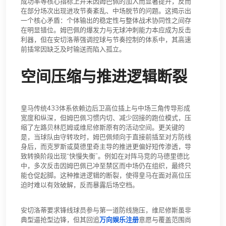
成功率等核心指标上并未因姆巴佩的加入而显著提升，反而
在部分场次出现进攻节奏紊乱、中场脱节的问题。这揭示出
一个核心矛盾：个体输出的稳定性与整体战术协同性之间存
在明显错位。姆巴佩的爆发力与无球冲刺能力本应成为反击
利器，但在安切洛蒂强调控球与节奏控制的体系中，其高速
前插常因缺乏及时输送而陷入孤立。
空间压缩与推进逻辑断裂
皇马传统433体系依赖边后卫高位插上与中场三角传导形成
宽度和纵深，但姆巴佩习惯内切、减少回接的跑位模式，压
缩了左路贝林厄姆或维尼修斯原有的活动空间。更关键的
是，当球队由守转攻时，姆巴佩倾向于直接前插至对方防线
身后，而克罗斯或莫德里奇主导的推进更偏好短传渗透，导
致转换阶段出现“快慢失衡”。例如在对阵马竞的马德里德比
中，多次反击因姆巴佩已冲至禁区而中场仍在组织，最终只
能仓促起脚。这种推进逻辑的断裂，使得皇马在面对高位压
迫时难以有效破解，反而暴露后场空档。
安切洛蒂要求锋线球员参与第一道防线施压，维尼修斯虽非
典型逼抢型边锋，但其回追
万向娱乐注册
意愿与覆盖范围尚