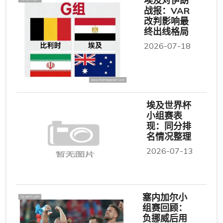
埃及对伊朗
战报：VAR
改判影响最
终出线格局
2026-07-18
埃及世界杯
小组赛表
现：同分排
名情况整理
2026-07-13
塞内加尔小
组赛回顾：
负挪威后用