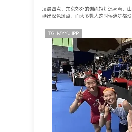
凌晨四点，东京郊外的训练馆灯还亮着，山
砸出深色斑点，而大多数人这时候连梦都没