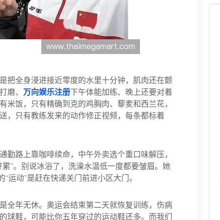
是把全身浸进接近零度的水里十分钟，肌肉还在颤
打磨、
万向娱乐注册
下午体能加练、晚上还要对着
有米饭，只有精确到克的鸡胸肉、藜麦和西兰花，
送，只有教练发来的动作修正视频，每条都标着
通勤路上靠咖啡续命，中午外卖选个重口味解压，
好累”。别说冰浴了，洗澡水温低一度都要皱眉。她
的“运动”是赶在快递关门前进小区大门。
是全年无休。奥运会结束第二天就恢复训练，伤病
的球鞋，可能比你五年穿过的运动鞋还多。而我们