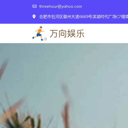
threehour@yahoo.com
合肥市包河区徽州大道6669号滨湖时代广场C7幢南-