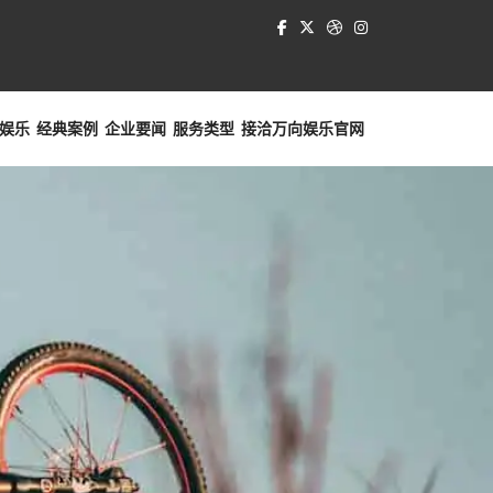
娱乐
经典案例
企业要闻
服务类型
接洽
万向娱乐官网