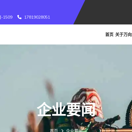
1509
17819028051
首页
关于
万向
企业要闻
首页
企业要闻