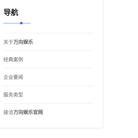
导航
关于
万向娱乐
经典案例
企业要闻
服务类型
接洽
万向娱乐官网