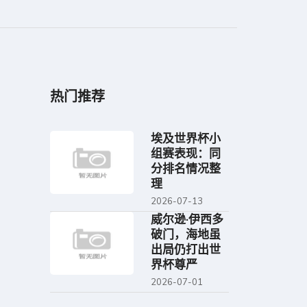
热门推荐
埃及世界杯小
组赛表现：同
分排名情况整
理
2026-07-13
威尔逊·伊西多
破门，海地虽
出局仍打出世
界杯尊严
2026-07-01