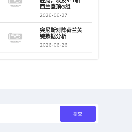
胜局，埃及3-1新
西兰登顶G组
2026-06-27
突尼斯对阵荷兰关
键数据分析
2026-06-26
提交