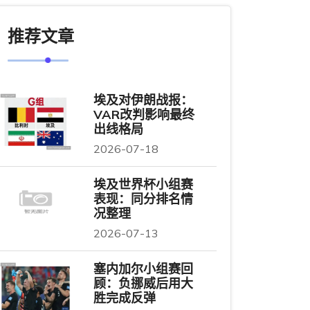
推荐文章
埃及对伊朗战报：
VAR改判影响最终
出线格局
2026-07-18
埃及世界杯小组赛
表现：同分排名情
况整理
2026-07-13
塞内加尔小组赛回
顾：负挪威后用大
胜完成反弹