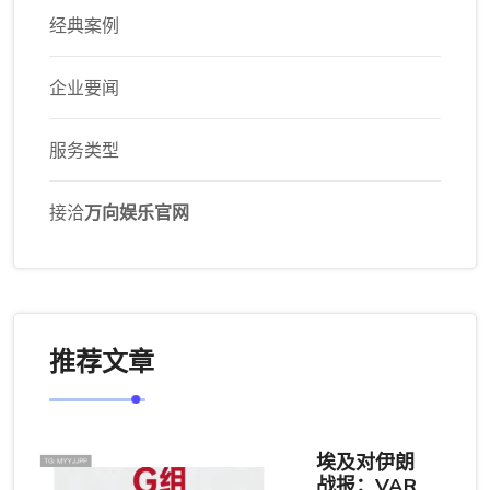
经典案例
企业要闻
服务类型
接洽
万向娱乐官网
推荐文章
埃及对伊朗
战报：VAR