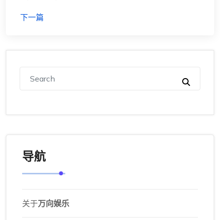
下一篇
导航
关于
万向娱乐