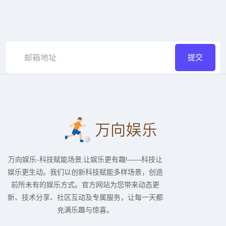
提交
万向娱乐-科技赋能场景,让娱乐更有趣!——科技让
娱乐更生动。我们以创新科技赋能多样场景，创造
前所未有的娱乐方式。官方网站为您带来动态更
新、技术分享、社区互动及专属服务，让每一天都
充满乐趣与惊喜。