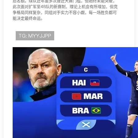
后名额。球队近年虽多次接近大赛门槛，但始终未能突破，
此次面对扩军至48队的新赛制，理论上机会有所增加，但竞
争格局同样复杂，同组对手实力不容小觑，每一场胜负都可
能决定最终命运。