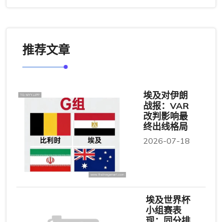
推荐文章
埃及对伊朗
战报：VAR
改判影响最
终出线格局
2026-07-18
埃及世界杯
小组赛表
现：同分排