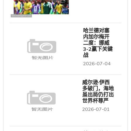
哈兰德对塞
内加尔梅开
二度：挪威
3-2赢下关键
战
2026-07-04
威尔逊·伊西
多破门，海地
虽出局仍打出
世界杯尊严
2026-07-01