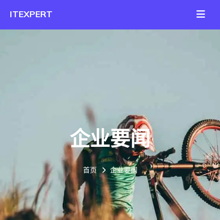
企业要闻
首页
企业要闻