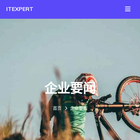
企业要闻
首页
企业要闻