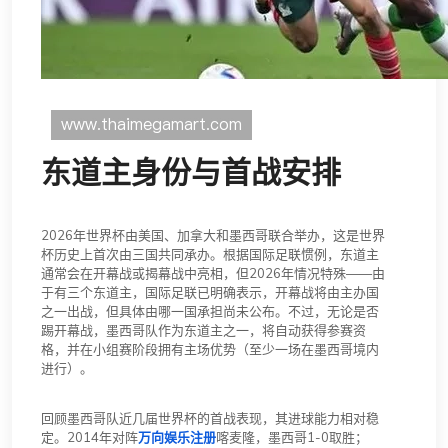
东道主身份与首战安排
2026年世界杯由美国、加拿大和墨西哥联合举办，这是世界
杯历史上首次由三国共同承办。根据国际足联惯例，东道主
通常会在开幕战或揭幕战中亮相，但2026年情况特殊——由
于有三个东道主，国际足联已明确表示，开幕战将由主办国
之一出战，但具体由哪一国承担尚未公布。不过，无论是否
踢开幕战，墨西哥队作为东道主之一，将自动获得参赛资
格，并在小组赛阶段拥有主场优势（至少一场在墨西哥境内
进行）。
回顾墨西哥队近几届世界杯的首战表现，其进球能力相对稳
定。2014年对阵
万向娱乐注册
喀麦隆，墨西哥1-0取胜；