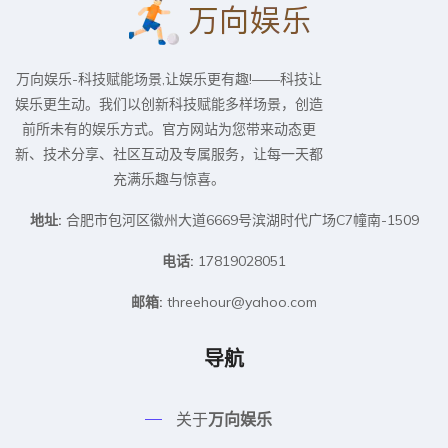
万向娱乐-科技赋能场景,让娱乐更有趣!——科技让
娱乐更生动。我们以创新科技赋能多样场景，创造
前所未有的娱乐方式。官方网站为您带来动态更
新、技术分享、社区互动及专属服务，让每一天都
充满乐趣与惊喜。
地址:
合肥市包河区徽州大道6669号滨湖时代广场C7幢南-1509
电话:
17819028051
邮箱:
threehour@yahoo.com
导航
关于
万向娱乐