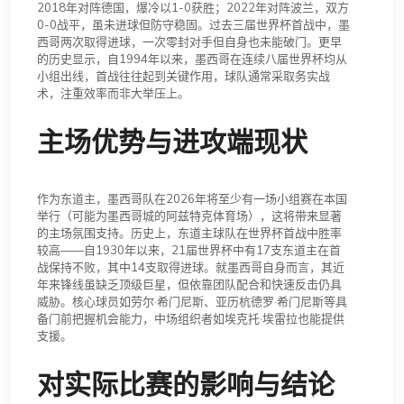
2018年对阵德国，爆冷以1-0获胜；2022年对阵波兰，双方
0-0战平，虽未进球但防守稳固。过去三届世界杯首战中，墨
西哥两次取得进球，一次零封对手但自身也未能破门。更早
的历史显示，自1994年以来，墨西哥在连续八届世界杯均从
小组出线，首战往往起到关键作用，球队通常采取务实战
术，注重效率而非大举压上。
主场优势与进攻端现状
作为东道主，墨西哥队在2026年将至少有一场小组赛在本国
举行（可能为墨西哥城的阿兹特克体育场），这将带来显著
的主场氛围支持。历史上，东道主球队在世界杯首战中胜率
较高——自1930年以来，21届世界杯中有17支东道主在首
战保持不败，其中14支取得进球。就墨西哥自身而言，其近
年来锋线虽缺乏顶级巨星，但依靠团队配合和快速反击仍具
威胁。核心球员如劳尔·希门尼斯、亚历杭德罗·希门尼斯等具
备门前把握机会能力，中场组织者如埃克托·埃雷拉也能提供
支援。
对实际比赛的影响与结论