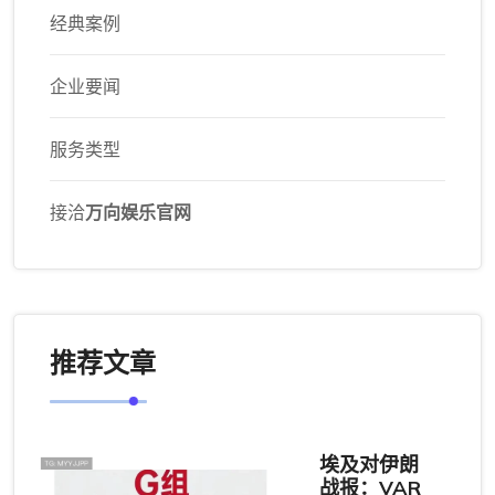
经典案例
企业要闻
服务类型
接洽
万向娱乐官网
推荐文章
埃及对伊朗
战报：VAR