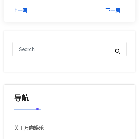
上一篇
下一篇
导航
关于
万向娱乐