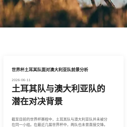
世界杯土耳其队面对澳大利亚队前景分析
2026-06-11
土耳其队与澳大利亚队的
潜在对决背景
截至目前的世界杯赛程中，土耳其队与澳大利亚队并未被分
在同一小组。在最近几届世界杯中，两队也未曾直接交锋。