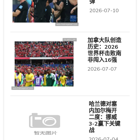
弹
2026-07-10
加拿大队创造
历史：2026
世界杯击败南
非闯入16强
2026-07-07
哈兰德对塞
内加尔梅开
二度：挪威
3-2赢下关键
战
2026-07-04