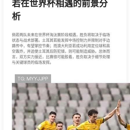
若在世界杯相遇的前景分
析
倘若两队未来在世界杯淘汰赛阶段相遇，胜负将取决于临场
状态与战术部署。土耳其若能发挥中场控制力并限制对手边
路传中，有望掌控节奏；而澳大利亚若成功利用定位球和高
空轰炸，并迫使土耳其后防犯错，则可能制造威胁。总体而
言，双方实力接近，比赛很可能胶着，胜负取决于细节处理
与关键球员的临场发挥。