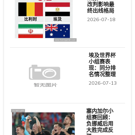
改判影响最
终出线格局
2026-07-18
埃及世界杯
小组赛表
现：同分排
名情况整理
2026-07-13
塞内加尔小
组赛回顾：
负挪威后用
大胜完成反