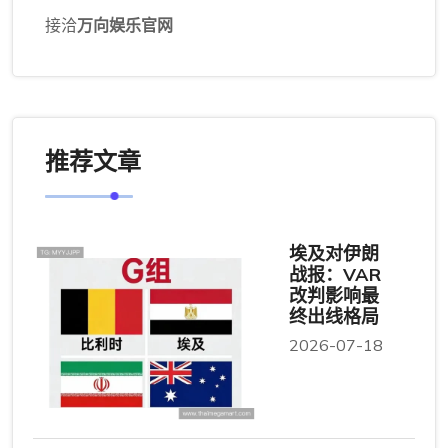
接洽
万向娱乐官网
推荐文章
埃及对伊朗
战报：VAR
改判影响最
终出线格局
2026-07-18