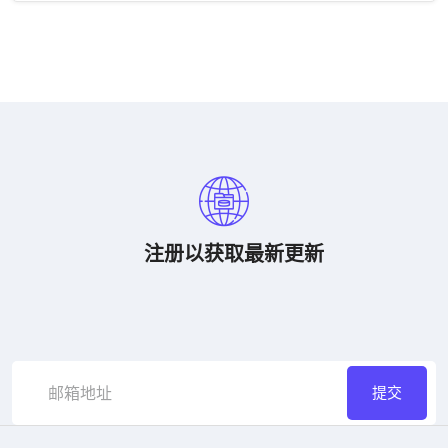
注册以获取最新更新
提交