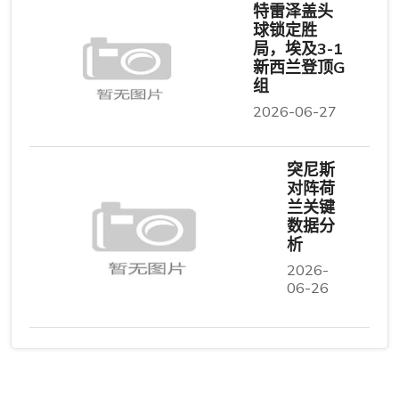
特雷泽盖头
球锁定胜
局，埃及3-1
新西兰登顶G
组
2026-06-27
突尼斯
对阵荷
兰关键
数据分
析
2026-
06-26