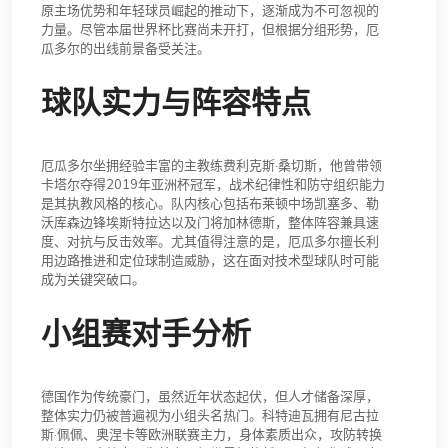
原主场优势和年轻球员崛起的推动下，逐渐成为不可忽视的
力量。尽管本届世界杯比赛尚未开打，但根据分组形势，厄
瓜多尔的出线前景备受关注。
球队实力与阵容特点
厄瓜多尔坐拥经验丰富的主教练费利克斯·桑切斯，他曾带领
卡塔尔夺得2019年亚洲杯冠军，战术纪律性和防守组织能力
是其执教风格的核心。队内核心包括布莱顿中场凯塞多、勒
沃库森边锋埃斯特拉达以及门将加林德斯，整体阵容兼具速
度、对抗与反击效率。尤其值得注意的是，厄瓜多尔擅长利
用边路推进和定位球制造威胁，这在面对技术型球队时可能
成为关键突破口。
小组赛对手分析
德国作为传统豪门，虽然近年状态起伏，但人才储备深厚，
整体实力仍被普遍视为小组头名热门。科特迪瓦拥有尼古拉
斯·佩佩、奥涅卡等欧洲联赛主力，身体素质出众，攻防转换