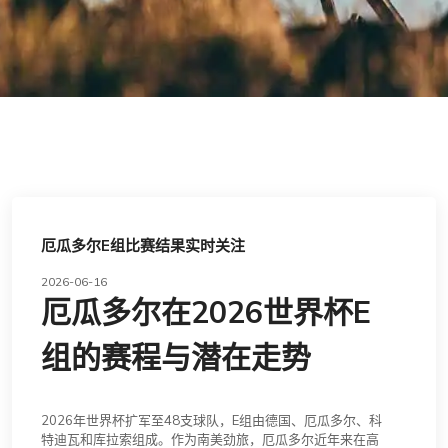
厄瓜多尔E组比赛结果实时关注
2026-06-16
厄瓜多尔在2026世界杯E
组的赛程与潜在走势
2026年世界杯扩军至48支球队，E组由德国、厄瓜多尔、科
特迪瓦和库拉索组成。作为南美劲旅，厄瓜多尔近年来在高