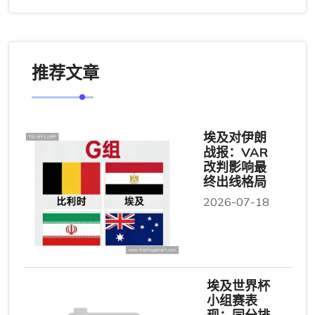
推荐文章
埃及对伊朗
战报：VAR
改判影响最
终出线格局
2026-07-18
埃及世界杯
小组赛表