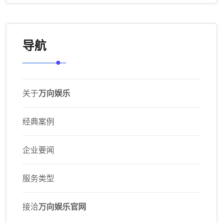
导航
关于
万向娱乐
经典案例
企业要闻
服务类型
接洽
万向娱乐官网