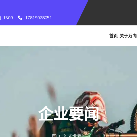
1509
17819028051
首页
关于
万向
企业要闻
首页
企业要闻