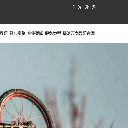
娱乐
经典案例
企业要闻
服务类型
接洽
万向娱乐官网