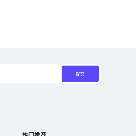
提交
热门推荐