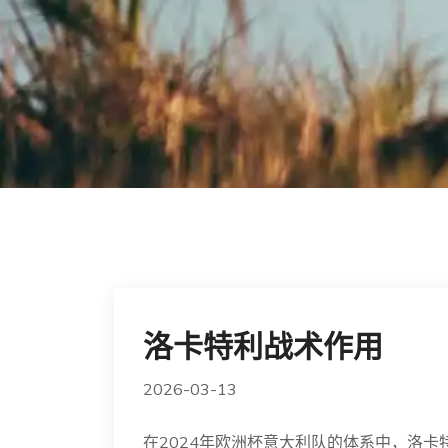
洛卡特利战术作用
2026-03-13
在2024年欧洲杯意大利队的体系中，洛