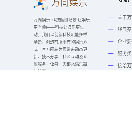
关于
万
万向娱乐-科技赋能场景,让娱乐
更有趣!——科技让娱乐更生
经典案
动。我们以创新科技赋能多样
企业要
场景，创造前所未有的娱乐方
式。官方网站为您带来动态更
服务类
新、技术分享、社区互动及专
属服务，让每一天都充满乐趣
接洽
万
与惊喜。
地址:
合肥市包河区徽州大道6669号滨湖
时代广场C7幢南-1509
电话:
17819028051
邮箱:
threehour@yahoo.com