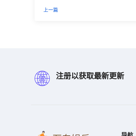
上一篇
注册以获取最新更新
导航