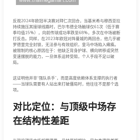
反观2024年欧冠半决赛对拜仁次回合，当基米希与穆西亚拉
持续施压其接球线路时，巴尔韦德全场触球仅61次（低于赛
季均值15%），向前传球成功率跌至68%，多次在中场被断
打反击。同样，在2023年欧冠对阵曼城的两回合，他几乎被
罗德里完全封锁，无法参与有效组织，皇马中场陷入瘫痪。
被限制的核心原因在于：他缺乏背身护球、横向转移或突然
变速摆脱的能力，一旦体系运转受阻，个人手段不足以破
局。
这证明他并非“强队杀手”，而是高度依赖体系支撑的执行者
——当球队需要有人站出来打破僵局时，他往往不是那个选
项。
对比定位：与顶级中场存
在结构性差距