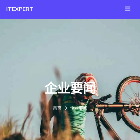
企业要闻
首页
企业要闻