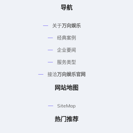
导航
关于
万向娱乐
经典案例
企业要闻
服务类型
接洽
万向娱乐官网
网站地图
SiteMap
热门推荐