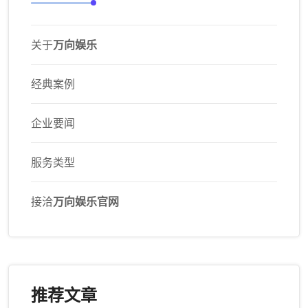
关于
万向娱乐
经典案例
企业要闻
服务类型
接洽
万向娱乐官网
推荐文章