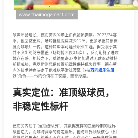
随着年龄增长，德布劳内的场上角色被迫调整。2023/24赛
季，他回撤更深，场均推进距离减少12%，更多承担转移调
度而非最后一传。这种转型本可延长职业生涯，但受限于其
并不突出的防守覆盖（场均抢断仅0.8次），反而削弱了进攻
端存在感。相较之下，莫德里奇37岁仍能通过无球跑动维持
前插威胁，克罗斯则凭借位置纪律性保持低失误率。德布劳
内的技术特点决定了他难以平滑过渡至“节拍
万向娱乐注册
器”角色——他的价值在于锐度，而非厚度。
真实定位：准顶级球员，
非稳定性标杆
德布劳内属于“准顶级球员”，其数据支撑的是巅峰期的世界
级创造力，而非跨赛季的稳定输出。他与世界顶级核心（如
巅峰莫德里奇）的差距不在天赋，而在两点：一是身体管理