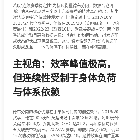
若以“连续赛季稳定性”为标尺衡量德布劳内，数据结论清
晰：他从未实现过三个以上完整赛季的持续高产输出，其生
涯轨迹更接近“间歇性爆发”而非“稳定输出”。2017/18至
2023/24七个赛季中，他仅在2019/20（英超助攻王+PFA年
度最佳）和2022/23（联赛16助、欧冠关键战主导）两个赛
季达成全勤且高阶数据达标；其余年份均因伤病、战术适配
或状态起伏出现明显断层。这与“稳定性领先同代”的普遍印
象形成反差——他的价值不在持续性，而在峰值高度。
主视角：效率峰值极高，
但连续性受制于身体负荷
与体系依赖
德布劳内的核心优势在于单位时间内的创造效率。2019/20
赛季，他在2825分钟英超出场中贡献13球20助，每90分钟
关键传球3.8次、预期助攻（xA）达0.52，两项指标均位列
五大联赛中场前三。2022/23赛季，即便出场仅26场，仍以
16次助攻领跑英超，xA/90高达0.48。这种效率在同位置罕