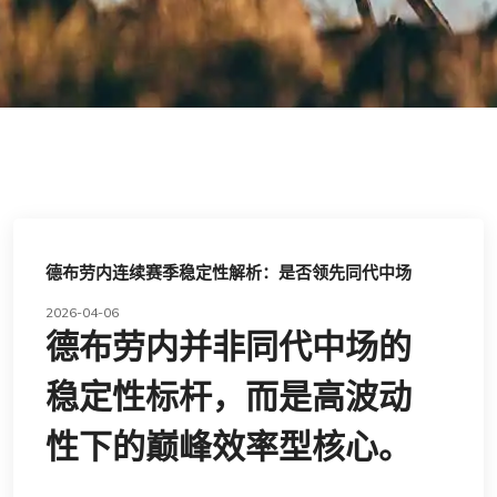
德布劳内连续赛季稳定性解析：是否领先同代中场
2026-04-06
德布劳内并非同代中场的
稳定性标杆，而是高波动
性下的巅峰效率型核心。