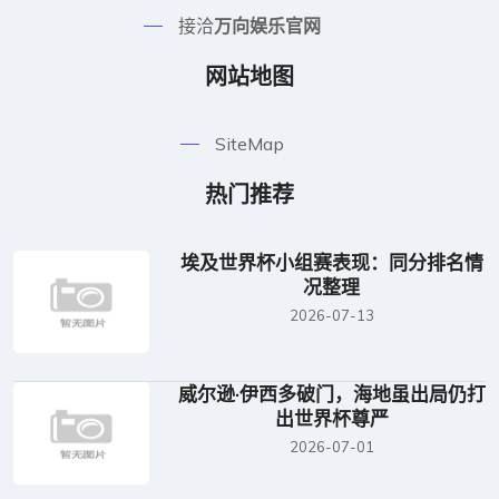
接洽
万向娱乐官网
网站地图
SiteMap
热门推荐
埃及世界杯小组赛表现：同分排名情
况整理
2026-07-13
威尔逊·伊西多破门，海地虽出局仍打
出世界杯尊严
2026-07-01