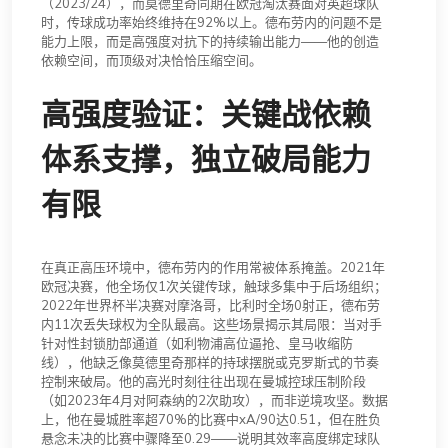
（2023/24），而莫德里奇同期在欧冠淘汰赛面对英超球队
时，传球成功率始终维持在92%以上。德布劳内的问题不是
能力上限，而是高强度对抗下的持续输出能力——他的创造
依赖空间，而顶级对决恰恰压缩空间。
高强度验证：关键战依赖
体系支撑，独立破局能力
有限
在真正高压环境中，德布劳内的作用常被体系掩盖。2021年
欧冠决赛，他全场仅1次关键传球，触球多集中于后场组织；
2022年世界杯半决赛对摩洛哥，比利时全场0射正，德布劳
内11次丢失球权为全队最高。这些场景揭示其局限：当对手
针对性封锁肋部通道（如利物浦高位逼抢、皇马收缩防
线），他缺乏像莫德里奇那样的持球摆脱或克罗斯式的节奏
控制来破局。他的高光时刻往往出现在曼城控球压制阶段
（如2023年4月对阿森纳的2次助攻），而非逆境攻坚。数据
上，他在曼城胜率超70%的比赛中xA/90达0.51，但在胜负
悬念未决的比赛中骤降至0.29——说明其效率高度绑定球队