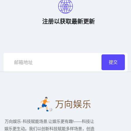
注册以获取最新更新
提交
万向娱乐-科技赋能场景,让娱乐更有趣!——科技让
娱乐更生动。我们以创新科技赋能多样场景，创造