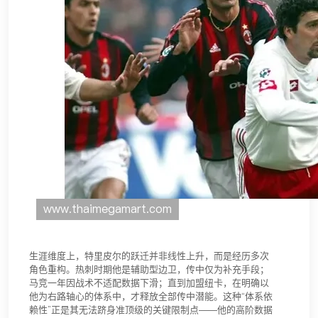
生涯维度上，特里皮尔的跃迁并非线性上升，而是经历多次
角色重构。热刺时期他是辅助型边卫，传中仅为补充手段；
马竞一年因战术不适配数据下滑；直到加盟纽卡，在明确以
他为右路轴心的体系中，才释放全部传中潜能。这种“体系依
赖性”正是其无法跻身准顶级的关键限制点——他的高阶数据