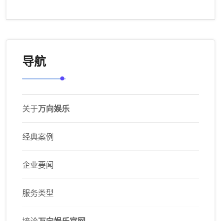
导航
关于
万向娱乐
经典案例
企业要闻
服务类型