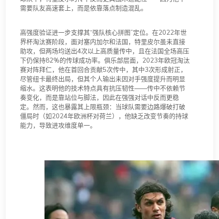
需要队友高速套上，而是依靠落点制造混乱。
高强度验证进一步支撑其“强队核心拼图”定位。在2022年世
界杯淘汰赛阶段，面对塞内加尔和法国，特里皮尔虽未直接
助攻，但两场均送出4次以上高质量传中，且在法国全场高压
下仍保持82%的传球成功率。俱乐部层面，2023年欧冠淘汰
赛对阵拜仁，他在首回合贡献5次传中，其中3次形成射正，
尽管纽卡最终出局，但其个人输出未因对手强度提升而明显
缩水。这表明他的技术特点具有抗压韧性——传中不依赖节
奏变化，而是靠站位与脚法，因此在强强对话中反而更稳
定。然而，这也暴露其上限瓶颈：当球队需要边路爆破打破
僵局时（如2024年欧洲杯对荷兰），他缺乏改变节奏的持球
能力，导致进攻维度单一。