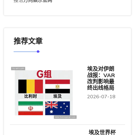
接洽
万向娱乐官网
推荐文章
埃及对伊朗
战报：VAR
改判影响最
终出线格局
2026-07-18
埃及世界杯