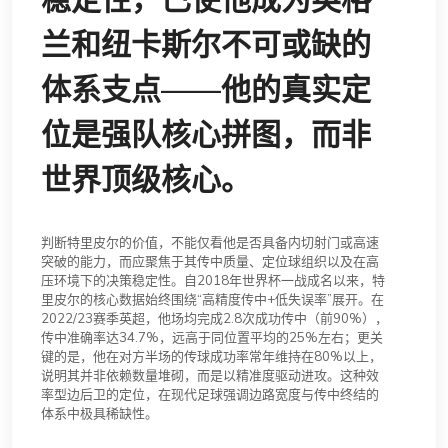
兰和纽卡斯尔不可或缺的
体系支点——他的真实定
位是强队核心拼图，而非
世界顶级核心。
判断特里皮尔的价值，不能仅看他是否具备内切射门或高速
突破的能力，而应聚焦于其传中质量、定位球组织以及在高
压环境下的决策稳定性。自2018年世界杯一战成名以来，特
里皮尔的核心数据始终围绕“高精度传中+低失误率”展开。在
2022/23赛季英超，他场均完成2.8次成功传中（前90%），
传中准确率达34.7%，远高于同位置平均的25%左右；更关
键的是，他在对方半场的传球成功率常年维持在80%以上，
说明其并非依赖数量堆砌，而是以精准度驱动进攻。这种效
率型边后卫的定位，在现代足球强调边路宽度与传中终结的
体系中极具稀缺性。