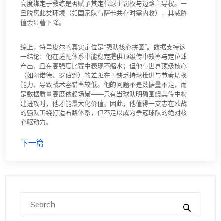
高度绑定于教练是否赋予其定位球主罚权与边路主导权。一
旦脱离此类环境（如国家队与萨卡共存时需内收），其威胁
值会显著下降。
综上，特里皮尔的真实定位是“强队核心拼图”。数据支持这
一结论：他在适配体系中能稳定提供顶级传中效率与定位球
产出，且在高强度比赛中表现不缩水；但他与世界顶级核心
（如阿诺德、罗伯逊）的差距在于缺乏持球推进与节奏切换
能力，导致战术容错率较低。他的问题不是数据量不足，而
是数据质量高度依赖场景——只有当球队明确围绕其传中构
建进攻时，他才能最大化价值。因此，他值得一支志在欧战
的强队围绕打造右路体系，但不足以成为争冠球队的绝对核
心驱动力。
下一篇